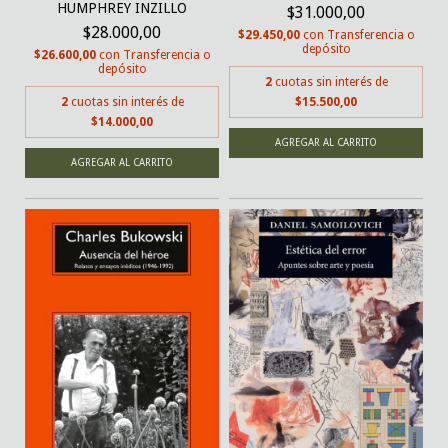
HUMPHREY INZILLO
$31.000,00
$28.000,00
$29.450,00
con
Transferencia o
depósito
$26.600,00
con
Transferencia o
depósito
2
cuotas sin interés de
2
cuotas sin interés de
$15.500,00
$14.000,00