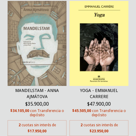
MANDELSTAM - ANNA
YOGA - EMMANUEL
AJMÁTOVA
CARRERE
$35.900,00
$47.900,00
$34.105,00
con
Transferencia o
$45.505,00
con
Transferencia o
depósito
depósito
2
cuotas sin interés de
2
cuotas sin interés de
$17.950,00
$23.950,00