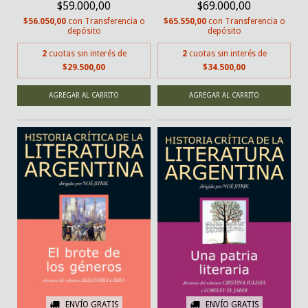
$59.000,00
$69.000,00
$56.050,00
con
Transferencia o
$65.550,00
con
Transferencia o
depósito
depósito
2
cuotas sin interés de
2
cuotas sin interés de
$29.500,00
$34.500,00
ENVÍO GRATIS
ENVÍO GRATIS