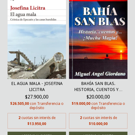
EL AGUA MALA - JOSEFINA
BAHÍA SAN BLAS.
LICITRA
HISTORIA, CUENTOS Y…
¡MU...
$27.900,00
$20.000,00
$26.505,00
con
Transferencia o
$19.000,00
con
Transferencia o
depósito
depósito
2
cuotas sin interés de
2
cuotas sin interés de
$13.950,00
$10.000,00