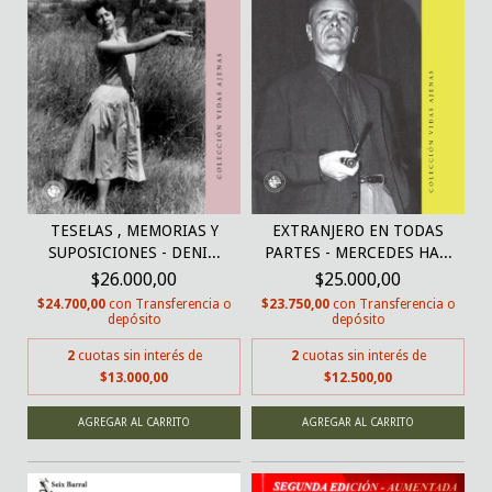
TESELAS , MEMORIAS Y
EXTRANJERO EN TODAS
SUPOSICIONES - DENI...
PARTES - MERCEDES HA...
$26.000,00
$25.000,00
$24.700,00
con
Transferencia o
$23.750,00
con
Transferencia o
depósito
depósito
2
cuotas sin interés de
2
cuotas sin interés de
$13.000,00
$12.500,00