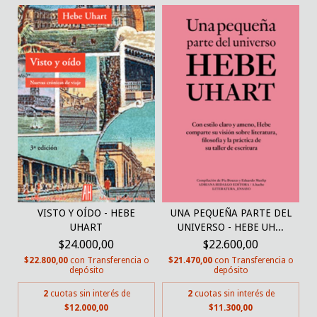
VISTO Y OÍDO - HEBE
UNA PEQUEÑA PARTE DEL
UHART
UNIVERSO - HEBE UH...
$24.000,00
$22.600,00
$22.800,00
con
Transferencia o
$21.470,00
con
Transferencia o
depósito
depósito
2
cuotas sin interés de
2
cuotas sin interés de
$12.000,00
$11.300,00