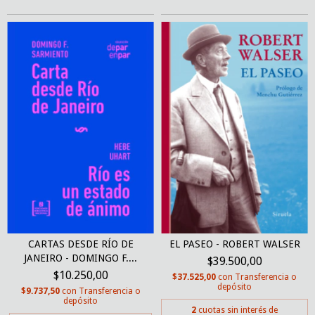
CARTAS DESDE RÍO DE
EL PASEO - ROBERT WALSER
JANEIRO - DOMINGO F....
$39.500,00
$10.250,00
$37.525,00
con
Transferencia o
depósito
$9.737,50
con
Transferencia o
depósito
2
cuotas sin interés de