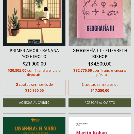
PRIMER AMOR - BANANA
GEOGRAFÍA III - ELIZABETH
YOSHIMOTO
BISHOP
$21.900,00
$34.500,00
$20.805,00
con
Transferencia o
$32.775,00
con
Transferencia o
depósito
depósito
2
cuotas sin interés de
2
cuotas sin interés de
$10.950,00
$17.250,00