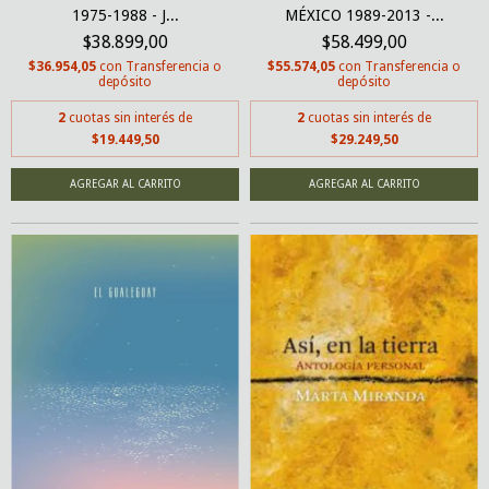
1975-1988 - J...
MÉXICO 1989-2013 -...
$38.899,00
$58.499,00
$36.954,05
con
Transferencia o
$55.574,05
con
Transferencia o
depósito
depósito
2
cuotas sin interés de
2
cuotas sin interés de
$19.449,50
$29.249,50