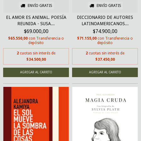
ENVÍO GRATIS
ENVÍO GRATIS
EL AMOR ES ANIMAL. POESÍA
DICCIONARIO DE AUTORES
REUNIDA - SUSA...
LATINOAMERICANOS...
$69.000,00
$74.900,00
$65.550,00
con
Transferencia o
$71.155,00
con
Transferencia o
depósito
depósito
2
cuotas sin interés de
2
cuotas sin interés de
$34.500,00
$37.450,00