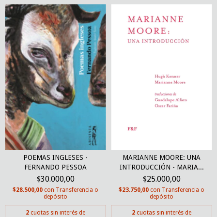
POEMAS INGLESES -
MARIANNE MOORE: UNA
FERNANDO PESSOA
INTRODUCCIÓN - MARIA...
$30.000,00
$25.000,00
$28.500,00
con
Transferencia o
$23.750,00
con
Transferencia o
depósito
depósito
2
cuotas sin interés de
2
cuotas sin interés de