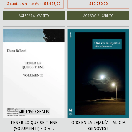
2
cuotas sin interés de
$5.125,00
$19.750,00
ENVÍO GRATIS
TENER LO QUE SE TIENE
ORO EN LA LEJANÍA - ALICIA
(VOLUMEN II) - DIA...
GENOVESE