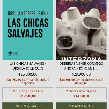
LAS CHICAS SALVAJES -
DEBERÍAS VENIR CONMIGO
URSULA K. LE GUIN
AHORA - JOHN M. H...
$25.000,00
$29.900,00
$23.750,00
con
Transferencia o
$28.405,00
con
Transferencia o
depósito
depósito
2
cuotas sin interés de
2
cuotas sin interés de
$12.500,00
$14.950,00