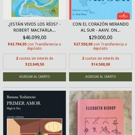
¿ESTÁN VIVOS LOS RÍOS? -
CON EL CORAZÓN MIRANDO
ROBERT MACFARLA...
AL SUR - AAVV. ON...
$46.099,00
$29.000,00
$43.794,05
con
Transferencia o
$27.550,00
con
Transferencia o
depósito
depósito
2
cuotas sin interés de
2
cuotas sin interés de
$23.049,50
$14.500,00