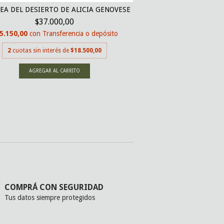
NEA DEL DESIERTO DE ALICIA GENOVESE
LA HABITACIÓN SIN
$37.000,00
OL
$29.0
5.150,00
con
Transferencia o depósito
$27.550,00
con
Tran
2
cuotas sin interés de
$18.500,00
2
cuotas sin inter
COMPRÁ CON SEGURIDAD
Tus datos siempre protegidos