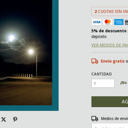
2
CUOTAS SIN I
5% de descuento
depósito
VER MEDIOS DE P
Envío gratis
s
CANTIDAD
¡No 
Entregas para el CP:
Medios de enví