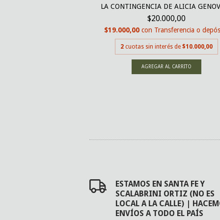
LA CONTINGENCIA DE ALICIA GENO
 SON CIERTAS (POESÍA
$20.000,00
C...
$19.000,00
con
Transferencia o depós
000,00
2
cuotas sin interés de
$10.000,00
nsferencia o depósito
erés de
$17.000,00
ESTAMOS EN SANTA FE Y
SCALABRINI ORTIZ (NO ES
LOCAL A LA CALLE) | HACE
ENVÍOS A TODO EL PAÍS