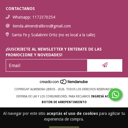
CONTACTANOS
Whatsapp: 1172370254
tienda.almendralibros@gmail.com
Santa Fe y Scalabrini Ortiz (no es local a la calle)
¡SUSCRIBITE AL NEWSLETTER Y ENTERATE DE LAS
PROMOCIONE Y NOVEDADES!
COPYRIGHT ALMENDRA LIBROS - 2026. TODOS LOS DERECHOS RESERVADOS.
DEFENSA DE LAS Y LOS CONSUMIDORES. PARA RECLAMOS
INGRESÁ ACÁ.
BOTÓN DE ARREPENTIMIENTO
Al navegar por este sitio
aceptás el uso de cookies
para agilizar tu
experiencia de compra.