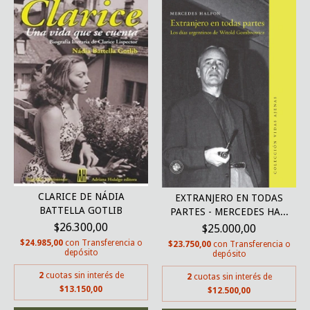
CLARICE DE NÁDIA
EXTRANJERO EN TODAS
BATTELLA GOTLIB
PARTES - MERCEDES HA...
$26.300,00
$25.000,00
$24.985,00
con
Transferencia o
$23.750,00
con
Transferencia o
depósito
depósito
2
cuotas sin interés de
2
cuotas sin interés de
$13.150,00
$12.500,00