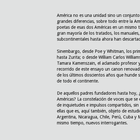
América no es una unidad sino un conjunt
grandes diferencias, sobre todo entre la Amé
poetas de esas dos Américas en un mismo tr
gran mayoría de los tratados, los manuales,
subcontinentales hasta ahora han descarta
Sinembargo, desde Poe y Whitman, los pri
hasta Zurita; o desde William Carlos Willia
Tamara Kamenszain, el aclamado profesor y
recorrido de este ensayo un canon renovado
de los últimos doscientos años que hunde su
de todo el continente.
De aquellos padres fundadores hasta hoy, ¿
Américas? La constelación de voces que se e
de inquietudes e impulsos compartidos, sin
ellas que es, aquí también, objeto de estud
Argentina, Nicaragua, Chile, Perú, Cuba y 
mismo tiempo, nuevos interrogantes.