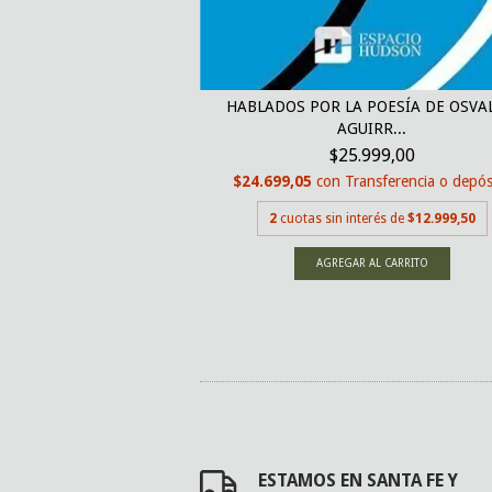
LEVE, LO GRAVE, LO
CO...
HABLADOS POR LA POESÍA DE OSVA
000,00
AGUIRR...
nsferencia o depósito
$25.999,00
erés de
$13.500,00
$24.699,05
con
Transferencia o depós
2
cuotas sin interés de
$12.999,50
ESTAMOS EN SANTA FE Y