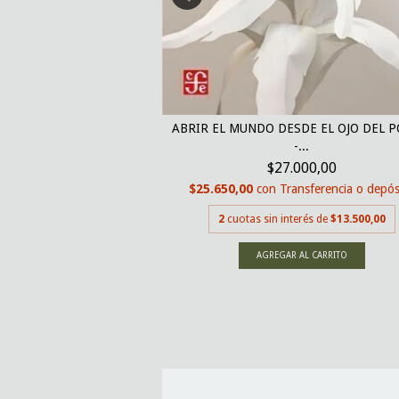
. APUNTES SOBRE ARTE
Y...
ABRIR EL MUNDO DESDE EL OJO DEL 
000,00
-...
nsferencia o depósito
$27.000,00
$25.650,00
con
Transferencia o depós
erés de
$15.000,00
2
cuotas sin interés de
$13.500,00