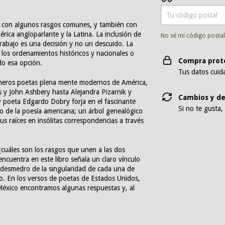
o con algunos rasgos comunes, y también con
rica angloparlante y la Latina. La inclusión de
No sé mi código posta
abajo es una decisión y no un descuido. La
 los ordenamientos históricos y nacionales o
Compra prot
do esa opción.
Tus datos cuid
meros poetas plena mente modernos de América,
ms y John Ashbery hasta Alejandra Pizarnik y
Cambios y de
 poeta Edgardo Dobry forja en el fascinante
Si no te gusta,
 de la poesía americana; un árbol genealógico
s raíces en insólitas correspondencias a través
cuáles son los rasgos que unen a las dos
ncuentra en este libro señala un claro vínculo
 desmedro de la singularidad de cada una de
io. En los versos de poetas de Estados Unidos,
México encontramos algunas respuestas y, al