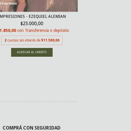
ITINERARIO POÉTIC
IMPRESIONES - EZEQUIEL ALEMIAN
$51.1
$23.000,00
$48.545,00
con
Tran
1.850,00
con
Transferencia o depósito
2
cuotas sin inter
2
cuotas sin interés de
$11.500,00
COMPRÁ CON SEGURIDAD