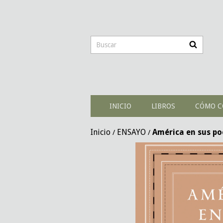
INICIO
LIBROS
CÓMO C
Inicio
ENSAYO
América en sus po
/
/