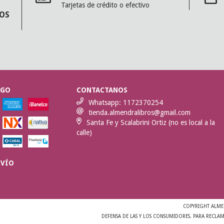
Tarjetas de crédito o efectivo
MOS
AGO
CONTACTANOS
Whatsapp: 1172370254
tienda.almendralibros@gmail.com
Santa Fe y Scalabrini Ortiz (no es local a la
calle)
NVÍO
COPYRIGHT ALMEN
DEFENSA DE LAS Y LOS CONSUMIDORES. PARA RECLA