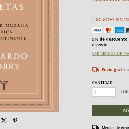
2
CUOTAS SIN I
5% de descuento
depósito
VER MEDIOS DE P
Envío gratis
s
CANTIDAD
¡So
Entregas para el CP:
Medios de enví