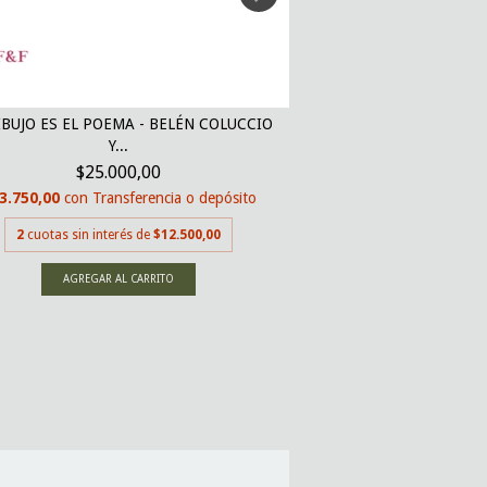
IBUJO ES EL POEMA - BELÉN COLUCCIO
EL OTRO LADO DE LA
Y...
ROME
$25.000,00
$15.2
3.750,00
con
Transferencia o depósito
$14.440,00
con
Tran
2
cuotas sin interés de
$12.500,00
2
cuotas sin inte