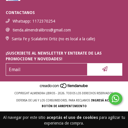
CONTACTANOS
Whatsapp: 1172370254
tienda.almendralibros@gmail.com
Santa Fe y Scalabrini Ortiz (no es local a la calle)
¡SUSCRIBITE AL NEWSLETTER Y ENTERATE DE LAS
PROMOCIONE Y NOVEDADES!
COPYRIGHT ALMENDRA LIBROS - 2026. TODOS LOS DERECHOS RESERVADOS.
DEFENSA DE LAS Y LOS CONSUMIDORES. PARA RECLAMOS
INGRESÁ ACÁ.
BOTÓN DE ARREPENTIMIENTO
Al navegar por este sitio
aceptás el uso de cookies
para agilizar tu
experiencia de compra.