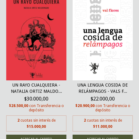
UN RAYO CUALQUIERA -
UNA LENGUA COSIDA DE
NATALIA ORTIZ MALDO...
RELÁMPAGOS - VALS F...
$30.000,00
$22.000,00
$28.500,00
con
Transferencia o
$20.900,00
con
Transferencia o
depósito
depósito
2
cuotas sin interés de
2
cuotas sin interés de
$15.000,00
$11.000,00