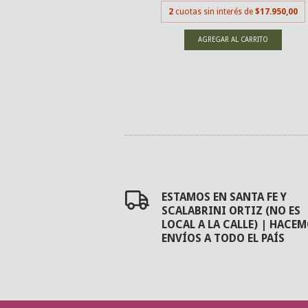
2
cuotas sin interés de
$17.950,00
erés de
$17.950,00
ESTAMOS EN SANTA FE Y
SCALABRINI ORTIZ (NO ES
LOCAL A LA CALLE) | HACE
ENVÍOS A TODO EL PAÍS