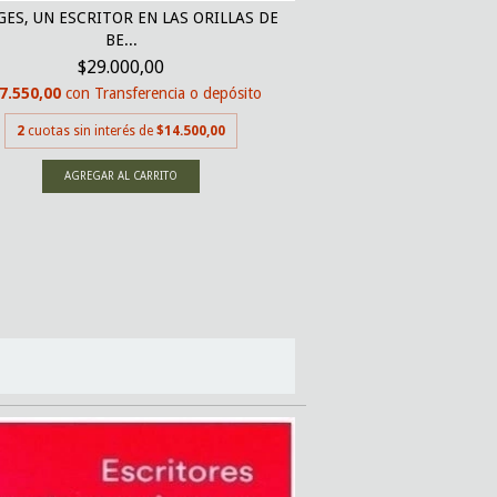
GALAXIA BORGES -
ES, UN ESCRITOR EN LAS ORILLAS DE
EDGAR
BE...
$18.5
$29.000,00
$17.575,00
con
Tran
7.550,00
con
Transferencia o depósito
2
cuotas sin inte
2
cuotas sin interés de
$14.500,00