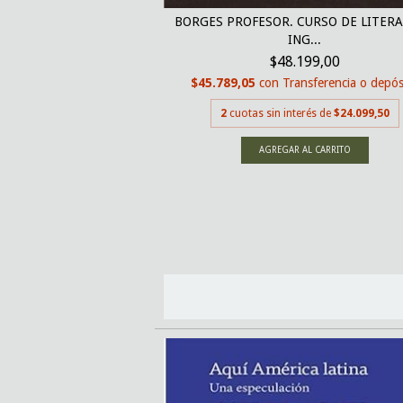
BORGES PROFESOR. CURSO DE LITER
- RICARDO PIGLIA
ING...
900,00
$48.199,00
nsferencia o depósito
$45.789,05
con
Transferencia o depós
erés de
$18.950,00
2
cuotas sin interés de
$24.099,50