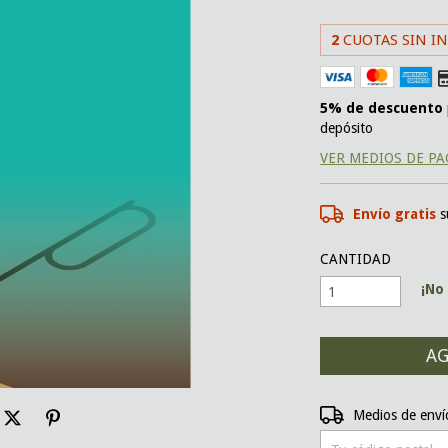
2
CUOTAS SIN I
5% de descuento
depósito
VER MEDIOS DE P
Envío gratis
s
CANTIDAD
¡No 
Entregas para el CP:
Medios de enví