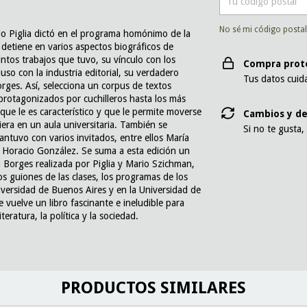
No sé mi código posta
rdo Piglia dictó en el programa homónimo de la
 detiene en varios aspectos biográficos de
tintos trabajos que tuvo, su vínculo con los
Compra prot
cluso con la industria editorial, su verdadero
Tus datos cuid
orges. Así, selecciona un corpus de textos
rotagonizados por cuchilleros hasta los más
o que le es característico y que le permite moverse
Cambios y de
era en un aula universitaria. También se
Si no te gusta,
ntuvo con varios invitados, entre ellos María
 Horacio González. Se suma a esta edición un
 Borges realizada por Piglia y Mario Szichman,
os guiones de las clases, los programas de los
iversidad de Buenos Aires y en la Universidad de
e vuelve un libro fascinante e ineludible para
teratura, la política y la sociedad.
PRODUCTOS SIMILARES