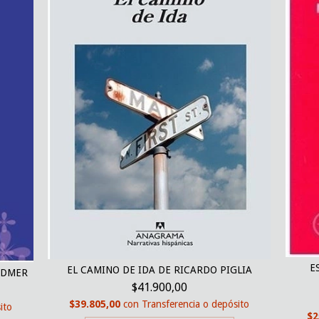
E
EL CAMINO DE IDA DE RICARDO PIGLIA
UDMER
$41.900,00
$39.805,00
con
Transferencia o depósito
ito
$2