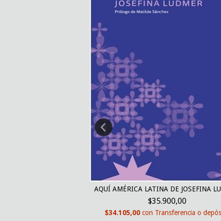
AQUÍ AMÉRICA LATINA DE JOSEFINA L
A DE RICARDO PIGLIA
$35.900,00
900,00
$34.105,00
con
Transferencia o depós
nsferencia o depósito