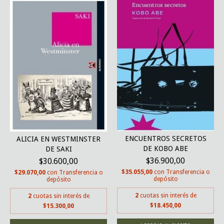
ENCUENTROS SECRETOS
ALICIA EN WESTMINSTER
DE KOBO ABE
DE SAKI
$36.900,00
$30.600,00
$35.055,00
con
Transferencia o
$29.070,00
con
Transferencia o
depósito
depósito
2
cuotas sin interés de
2
cuotas sin interés de
$18.450,00
$15.300,00