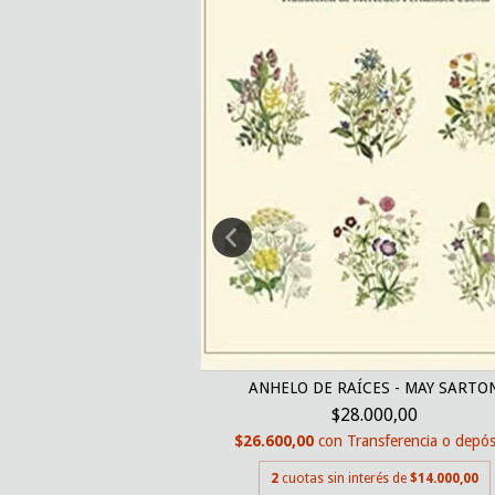
ÍO GRATIS
JANDRA PIZARNIK
ANHELO DE RAÍCES - MAY SARTO
299,00
$28.000,00
nsferencia o depósito
$26.600,00
con
Transferencia o depós
erés de
$30.649,50
2
cuotas sin interés de
$14.000,00