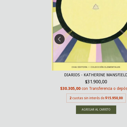
SAMPARO - PABLO DI
DIARIOS - KATHERINE MANSFIEL
ARCO
$31.900,00
000,00
$30.305,00
con
Transferencia o depós
nsferencia o depósito
2
cuotas sin interés de
$15.950,00
erés de
$13.000,00