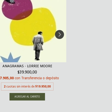
ANAGRAMAS - LORRIE MOORE
DESIERTO SONORO -
$39.900,00
$38.0
7.905,00
con
Transferencia o depósito
$36.100,00
con
Tran
2
cuotas sin interés de
$19.950,00
2
cuotas sin inter