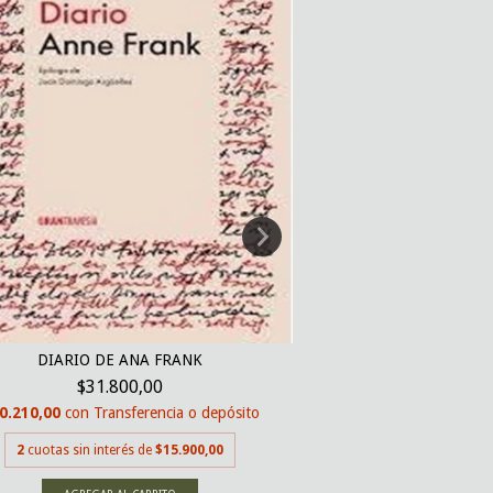
DIARIO DE ANA FRANK
DIARIO DE UN INVI
$31.800,00
MATÍA
0.210,00
con
Transferencia o depósito
$20.9
$19.940,50
con
Tran
2
cuotas sin interés de
$15.900,00
2
cuotas sin inter