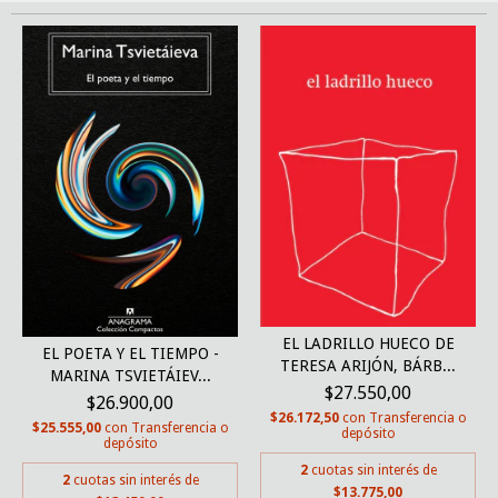
EL LADRILLO HUECO DE
EL POETA Y EL TIEMPO -
TERESA ARIJÓN, BÁRB...
MARINA TSVIETÁIEV...
$27.550,00
$26.900,00
$26.172,50
con
Transferencia o
$25.555,00
con
Transferencia o
depósito
depósito
2
cuotas sin interés de
2
cuotas sin interés de
$13.775,00