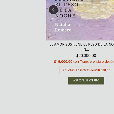
UERTE ES EL AMOR DE
EL AMOR SOSTIENE EL PESO DE LA NO
AN...
N...
000,00
$20.000,00
nsferencia o depósito
$19.000,00
con
Transferencia o depós
terés de
$8.500,00
2
cuotas sin interés de
$10.000,00