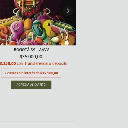
ENVÍO
BOGOTÁ 39 - AAVV
CONTÉSTAME, BAILA M
D.
$35.000,00
$69.0
3.250,00
con
Transferencia o depósito
$65.550,00
con
Tran
2
cuotas sin interés de
$17.500,00
2
cuotas sin inter