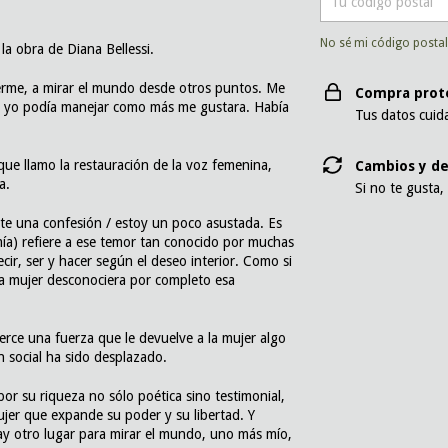
No sé mi código posta
la obra de Diana Bellessi.
rme, a mirar el mundo desde otros puntos. Me
Compra prot
ue yo podía manejar como más me gustara. Había
Tus datos cuid
que llamo la restauración de la voz femenina,
Cambios y de
a.
Si no te gusta,
erte una confesión / estoy un poco asustada. Es
mía) refiere a ese temor tan conocido por muchas
ecir, ser y hacer según el deseo interior. Como si
 la mujer desconociera por completo esa
jerce una fuerza que le devuelve a la mujer algo
 social ha sido desplazado.
 por su riqueza no sólo poética sino testimonial,
jer que expande su poder y su libertad. Y
Hay otro lugar para mirar el mundo, uno más mío,