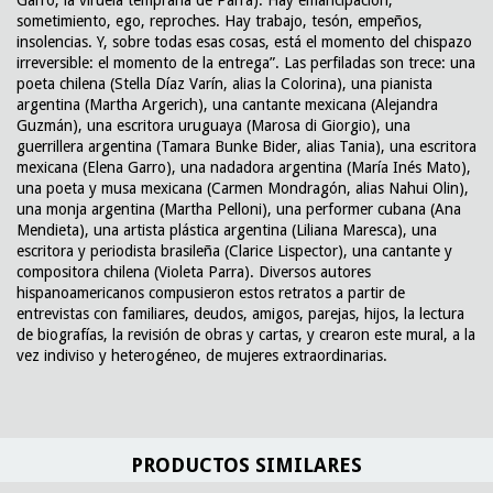
sometimiento, ego, reproches. Hay trabajo, tesón, empeños,
insolencias. Y, sobre todas esas cosas, está el momento del chispazo
irreversible: el momento de la entrega”. Las perfiladas son trece: una
poeta chilena (Stella Díaz Varín, alias la Colorina), una pianista
argentina (Martha Argerich), una cantante mexicana (Alejandra
Guzmán), una escritora uruguaya (Marosa di Giorgio), una
guerrillera argentina (Tamara Bunke Bider, alias Tania), una escritora
mexicana (Elena Garro), una nadadora argentina (María Inés Mato),
una poeta y musa mexicana (Carmen Mondragón, alias Nahui Olin),
una monja argentina (Martha Pelloni), una performer cubana (Ana
Mendieta), una artista plástica argentina (Liliana Maresca), una
escritora y periodista brasileña (Clarice Lispector), una cantante y
compositora chilena (Violeta Parra). Diversos autores
hispanoamericanos compusieron estos retratos a partir de
entrevistas con familiares, deudos, amigos, parejas, hijos, la lectura
de biografías, la revisión de obras y cartas, y crearon este mural, a la
vez indiviso y heterogéneo, de mujeres extraordinarias.
PRODUCTOS SIMILARES