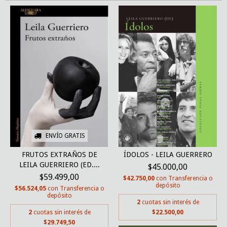
ENVÍO GRATIS
FRUTOS EXTRAÑOS DE
ÍDOLOS - LEILA GUERRERO
LEILA GUERRIERO (ED....
$45.000,00
$59.499,00
$42.750,00
con
Transferencia o
depósito
$56.524,05
con
Transferencia o
depósito
2
cuotas sin interés de
2
cuotas sin interés de
$22.500,00
$29.749,50