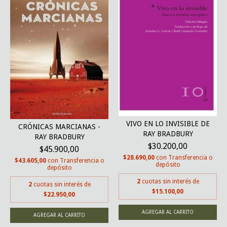
VIVO EN LO INVISIBLE DE
CRÓNICAS MARCIANAS -
RAY BRADBURY
RAY BRADBURY
$30.200,00
$45.900,00
$28.690,00
con
Transferencia o
$43.605,00
con
Transferencia o
depósito
depósito
2
cuotas sin interés de
2
cuotas sin interés de
$15.100,00
$22.950,00