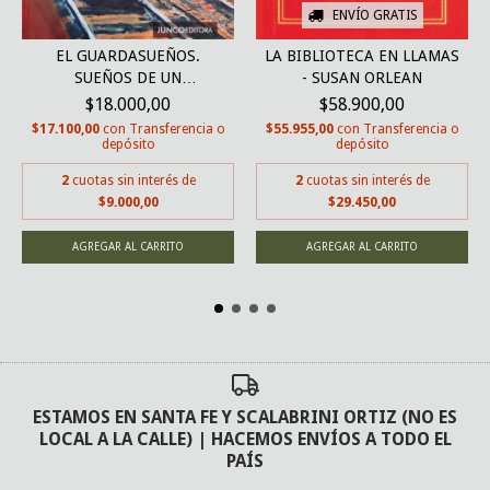
ENVÍO GRATIS
EL GUARDASUEÑOS.
LA BIBLIOTECA EN LLAMAS
SUEÑOS DE UN
- SUSAN ORLEAN
FERROVIARI...
$18.000,00
$58.900,00
$17.100,00
con
Transferencia o
$55.955,00
con
Transferencia o
depósito
depósito
2
cuotas sin interés de
2
cuotas sin interés de
$9.000,00
$29.450,00
ESTAMOS EN SANTA FE Y SCALABRINI ORTIZ (NO ES
LOCAL A LA CALLE) | HACEMOS ENVÍOS A TODO EL
PAÍS