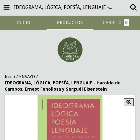
IDEOGRAMA, LÓGICA, POESÍA, LENGUAJE - HAROLDO DE CAMPOS, ERNEST FENOLLOSA Y SERGUÉI EISENSTEIN
INICIO
PRODUCTOS
CARRITO
0
Inicio
/
ENSAYO
/
IDEOGRAMA, LÓGICA, POESÍA, LENGUAJE - Haroldo de
Campos, Ernest Fenollosa y Serguéi Eisenstein