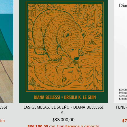
ESSI
LAS GEMELAS. EL SUEÑO - DIANA BELLESSI
TENER
Y...
$38.000,00
ito
$7
$36.100,00
con
Transferencia o depósito