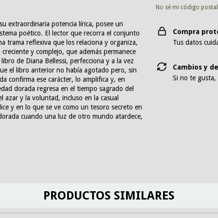
No sé mi código posta
u extraordinaria potencia lírica, posee un
Compra prot
tema poético. El lector que recorra el conjunto
na trama reflexiva que los relaciona y organiza,
Tus datos cuid
en creciente y complejo, que además permanece
libro de Diana Bellessi, perfecciona y a la vez
Cambios y de
e el libro anterior no había agotado pero, sin
Si no te gusta,
 confirma ese carácter, lo amplifica y, en
 edad dorada regresa en el tiempo sagrado del
el azar y la voluntad, incluso en la casual
 dice y en lo que se ve como un tesoro secreto en
d dorada cuando una luz de otro mundo atardece,
PRODUCTOS SIMILARES