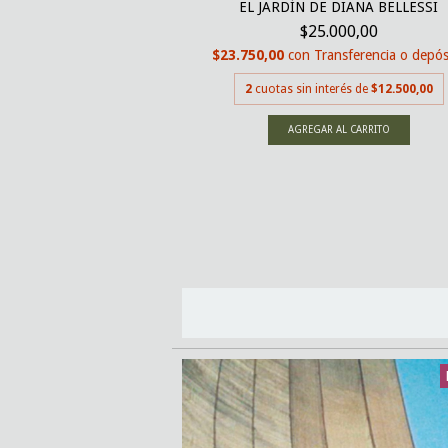
EL JARDÍN DE DIANA BELLESSI
220,00
$25.000,00
nsferencia o depósito
$23.750,00
con
Transferencia o depós
erés de
$13.110,00
2
cuotas sin interés de
$12.500,00