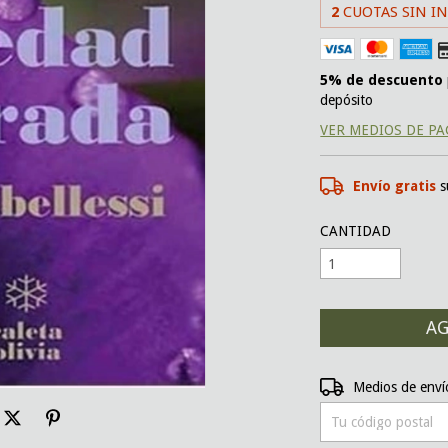
2
CUOTAS SIN I
5% de descuento
depósito
VER MEDIOS DE P
Envío gratis
s
CANTIDAD
Entregas para el CP:
Medios de enví