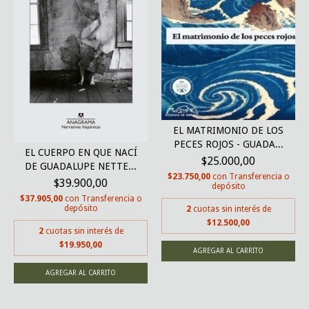
EL MATRIMONIO DE LOS
PECES ROJOS - GUADA...
EL CUERPO EN QUE NACÍ
$25.000,00
DE GUADALUPE NETTE...
$23.750,00
con
Transferencia o
$39.900,00
depósito
$37.905,00
con
Transferencia o
depósito
2
cuotas sin interés de
$12.500,00
2
cuotas sin interés de
$19.950,00