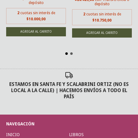
depósito
depósito
2
cuotas sin interés de
2
cuotas sin interés de
$10.000,00
$10.750,00
ESTAMOS EN SANTA FE Y SCALABRINI ORTIZ (NO ES
LOCAL A LA CALLE) | HACEMOS ENVÍOS A TODO EL
PAÍS
NAVEGACIÓN
INICIO
LIBROS