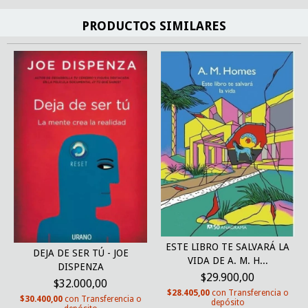
PRODUCTOS SIMILARES
ESTE LIBRO TE SALVARÁ LA
DEJA DE SER TÚ - JOE
VIDA DE A. M. H...
DISPENZA
$29.900,00
$32.000,00
$28.405,00
con
Transferencia o
$30.400,00
con
Transferencia o
depósito