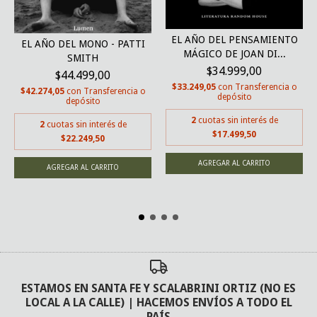
EL AÑO DEL PENSAMIENTO
EL AÑO DEL MONO - PATTI
MÁGICO DE JOAN DI...
SMITH
$34.999,00
$44.499,00
$33.249,05
con
Transferencia o
$42.274,05
con
Transferencia o
depósito
depósito
2
cuotas sin interés de
2
cuotas sin interés de
$17.499,50
$22.249,50
ESTAMOS EN SANTA FE Y SCALABRINI ORTIZ (NO ES
LOCAL A LA CALLE) | HACEMOS ENVÍOS A TODO EL
PAÍS