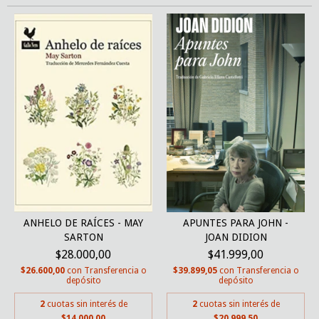
ANHELO DE RAÍCES - MAY
APUNTES PARA JOHN -
SARTON
JOAN DIDION
$28.000,00
$41.999,00
$26.600,00
con
Transferencia o
$39.899,05
con
Transferencia o
depósito
depósito
2
cuotas sin interés de
2
cuotas sin interés de
$14.000,00
$20.999,50