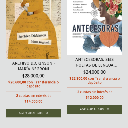
ANTECESORAS. SEIS
ARCHIVO DICKINSON -
POETAS DE LENGUA
MARÍA NEGRONI
INGLE...
$24.000,00
$28.000,00
$22.800,00
con
Transferencia o
$26.600,00
con
Transferencia o
depósito
depósito
2
cuotas sin interés de
2
cuotas sin interés de
$12.000,00
$14.000,00