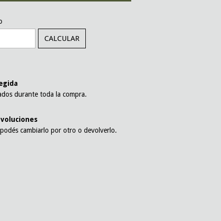
CAMBIAR CP
o
CALCULAR
l
egida
ados durante toda la compra.
voluciones
 podés cambiarlo por otro o devolverlo.