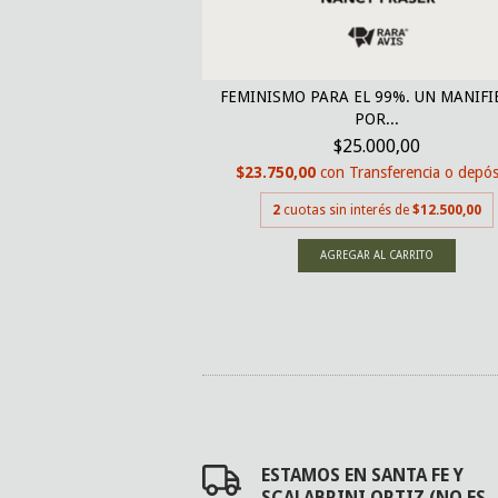
ÍO GRATIS
A A LOS HOMBRES QUE
FEMINISMO PARA EL 99%. UN MANIFI
RA...
POR...
900,00
$25.000,00
nsferencia o depósito
$23.750,00
con
Transferencia o depós
erés de
$26.950,00
2
cuotas sin interés de
$12.500,00
ESTAMOS EN SANTA FE Y
SCALABRINI ORTIZ (NO ES