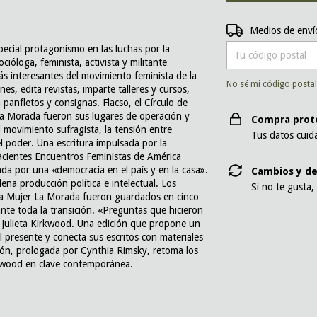
Entregas para el CP:
Medios de enví
pecial protagonismo en las luchas por la
ióloga, feminista, activista y militante
ás interesantes del movimiento feminista de la
No sé mi código posta
es, edita revistas, imparte talleres y cursos,
a panfletos y consignas. Flacso, el Círculo de
 La Morada fueron sus lugares de operación y
Compra prot
el movimiento sufragista, la tensión entre
Tus datos cuid
el poder. Una escritura impulsada por la
nacientes Encuentros Feministas de América
da por una «democracia en el país y en la casa».
Cambios y de
na producción política e intelectual. Los
Si no te gusta,
 la Mujer La Morada fueron guardados en cinco
te toda la transición. «Preguntas que hicieron
Julieta Kirkwood. Una edición que propone un
 presente y conecta sus escritos con materiales
ción, prologada por Cynthia Rimsky, retoma los
kwood en clave contemporánea.