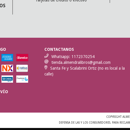
Tarjetas de crédito o efectivo
MOS
AGO
CONTACTANOS
Whatsapp: 1172370254
tienda.almendralibros@gmail.com
Santa Fe y Scalabrini Ortiz (no es local a la
calle)
NVÍO
COPYRIGHT ALMEN
DEFENSA DE LAS Y LOS CONSUMIDORES. PARA RECLA