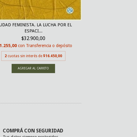
CÓDIGO ROSA. RELATO
UDAD FEMINISTA. LA LUCHA POR EL
DA.
ESPACI...
$25.0
$32.900,00
$23.750,00
con
Tran
1.255,00
con
Transferencia o depósito
2
cuotas sin inter
2
cuotas sin interés de
$16.450,00
COMPRÁ CON SEGURIDAD