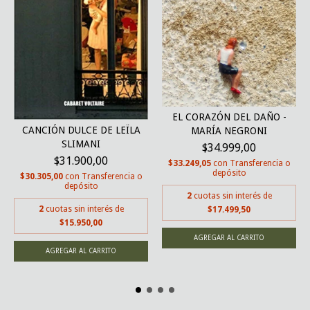
EL CORAZÓN DEL DAÑO -
CANCIÓN DULCE DE LEÏLA
MARÍA NEGRONI
SLIMANI
$34.999,00
$31.900,00
$33.249,05
con
Transferencia o
depósito
$30.305,00
con
Transferencia o
depósito
2
cuotas sin interés de
2
cuotas sin interés de
$17.499,50
$15.950,00