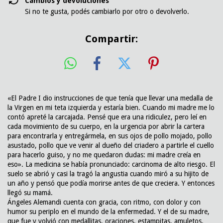
Cambios y devoluciones
Si no te gusta, podés cambiarlo por otro o devolverlo.
Compartir:
«El Padre I dio instrucciones de que tenía que llevar una medalla de
la Virgen en mi teta izquierda y estaría bien. Cuando mi madre me lo
contó apreté la carcajada. Pensé que era una ridiculez, pero leí en
cada movimiento de su cuerpo, en la urgencia por abrir la cartera
para encontrarla y entregármela, en sus ojos de pollo mojado, pollo
asustado, pollo que ve venir al dueño del criadero a partirle el cuello
para hacerlo guiso, y no me quedaron dudas: mi madre creía en
eso». La medicina se había pronunciado: carcinoma de alto riesgo. El
suelo se abrió y casi la tragó la angustia cuando miró a su hijito de
un año y pensó que podía morirse antes de que creciera. Y entonces
llegó su mamá.
Ángeles Alemandi cuenta con gracia, con ritmo, con dolor y con
humor su periplo en el mundo de la enfermedad. Y el de su madre,
que fue y volvió con medallitas, oraciones, estampitas, amuletos,