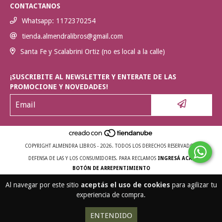
CONTACTANOS
Whatsapp: 1172370254
tienda.almendralibros@gmail.com
Santa Fe y Scalabrini Ortiz (no es local a la calle)
¡SUSCRIBITE AL NEWSLETTER Y ENTERATE DE LAS
PROMOCIONE Y NOVEDADES!
COPYRIGHT ALMENDRA LIBROS - 2026. TODOS LOS DERECHOS RESERVADOS.
DEFENSA DE LAS Y LOS CONSUMIDORES. PARA RECLAMOS
INGRESÁ ACÁ.
BOTÓN DE ARREPENTIMIENTO
Al navegar por este sitio
aceptás el uso de cookies
para agilizar tu
experiencia de compra.
ENTENDIDO