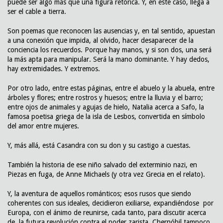
puede ser algo más que una figura retórica. Y, en este caso, llega a
ser el cable a tierra.
Son poemas que reconocen las ausencias y, en tal sentido, apuestan
a una conexión que impida, al olvido, hacer desaparecer de la
conciencia los recuerdos. Porque hay manos, y si son dos, una será
la más apta para manipular. Será la mano dominante. Y hay dedos,
hay extremidades. Y extremos.
Por otro lado, entre estas páginas, entre el abuelo y la abuela, entre
árboles y flores; entre rostros y huesos; entre la lluvia y el barro;
entre ojos de animales y agujas de hielo, Natalia acerca a Safo, la
famosa poetisa griega de la isla de Lesbos, convertida en símbolo
del amor entre mujeres.
Y, más allá, está Casandra con su don y su castigo a cuestas.
También la historia de ese niño salvado del exterminio nazi, en
Piezas en fuga, de Anne Michaels (y otra vez Grecia en el relato).
Y, la aventura de aquellos románticos; esos rusos que siendo
coherentes con sus ideales, decidieron exiliarse, expandiéndose por
Europa, con el ánimo de reunirse, cada tanto, para discutir acerca
de la futura revolución contra el poder zarista. Chernóbil tampoco