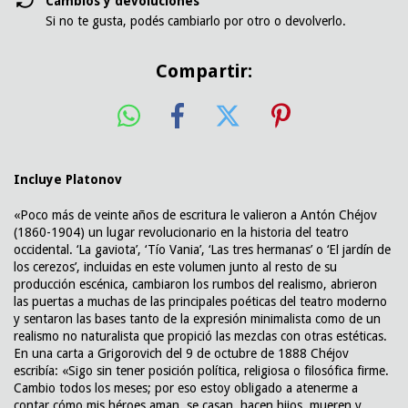
Cambios y devoluciones
Si no te gusta, podés cambiarlo por otro o devolverlo.
Compartir:
Incluye Platonov
«Poco más de veinte años de escritura le valieron a Antón Chéjov
(1860-1904) un lugar revolucionario en la historia del teatro
occidental. ‘La gaviota’, ‘Tío Vania’, ‘Las tres hermanas’ o ‘El jardín de
los cerezos’, incluidas en este volumen junto al resto de su
producción escénica, cambiaron los rumbos del realismo, abrieron
las puertas a muchas de las principales poéticas del teatro moderno
y sentaron las bases tanto de la expresión minimalista como de un
realismo no naturalista que propició las mezclas con otras estéticas.
En una carta a Grigorovich del 9 de octubre de 1888 Chéjov
escribía: «Sigo sin tener posición política, religiosa o filosófica firme.
Cambio todos los meses; por eso estoy obligado a atenerme a
contar cómo mis héroes aman, se casan, hacen hijos, mueren y