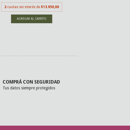
$25.555,00
con
Tran
2
cuotas sin interés de
$13.950,00
2
cuotas sin inter
COMPRÁ CON SEGURIDAD
Tus datos siempre protegidos