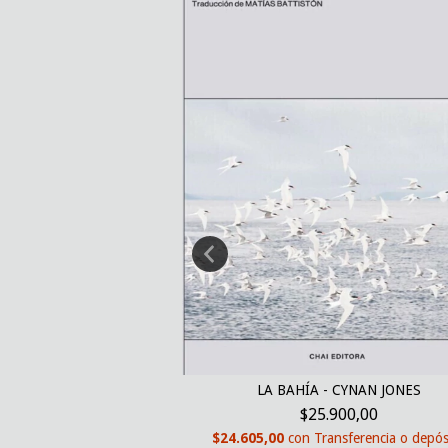
 QUE ACÁ DE JAZMÍN
LA BAHÍA - CYNAN JONES
BA...
$25.900,00
000,00
$24.605,00
con
Transferencia o depós