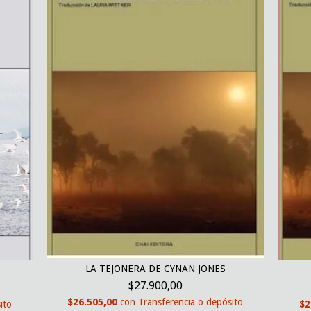
LA TEJONERA DE CYNAN JONES
$27.900,00
$26.505,00
con
Transferencia o depósito
ito
$2