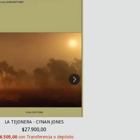
LA TEJONERA - CYNAN JONES
ALGUNAS FAMILIAS N
SÁND
$27.900,00
$26.9
6.505,00
con
Transferencia o depósito