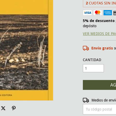
2
CUOTAS SIN I
5% de descuento
depósito
VER MEDIOS DE P
Envío gratis
s
CANTIDAD
Entregas para el CP:
Medios de enví