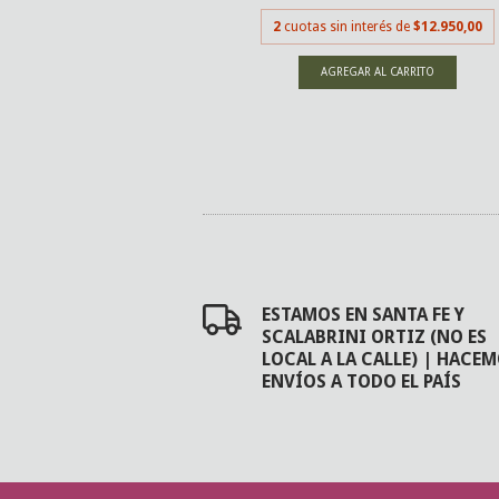
nsferencia o depósito
2
cuotas sin interés de
$12.950,00
erés de
$12.000,00
ESTAMOS EN SANTA FE Y
SCALABRINI ORTIZ (NO ES
LOCAL A LA CALLE) | HACE
ENVÍOS A TODO EL PAÍS