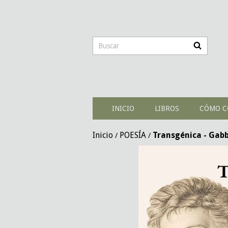
INICIO
LIBROS
CÓMO C
Inicio
POESÍA
Transgénica - Gabb
/
/