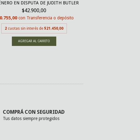
ÉNERO EN DISPUTA DE JUDITH BUTLER
CONTROL O NO CON
$42.900,00
LAG
0.755,00
con
Transferencia o depósito
$24.0
$22.800,00
con
Tran
2
cuotas sin interés de
$21.450,00
2
cuotas sin inter
COMPRÁ CON SEGURIDAD
Tus datos siempre protegidos