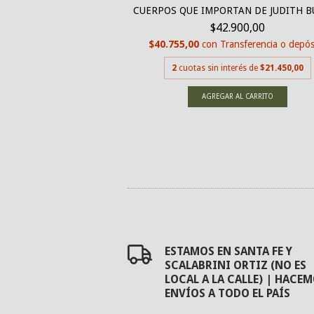
CIERON MOVIMIENTO.
CUERPOS QUE IMPORTAN DE JUDITH B
RI...
$42.900,00
000,00
$40.755,00
con
Transferencia o depós
nsferencia o depósito
2
cuotas sin interés de
$21.450,00
erés de
$13.000,00
ESTAMOS EN SANTA FE Y
SCALABRINI ORTIZ (NO ES
LOCAL A LA CALLE) | HACE
ENVÍOS A TODO EL PAÍS