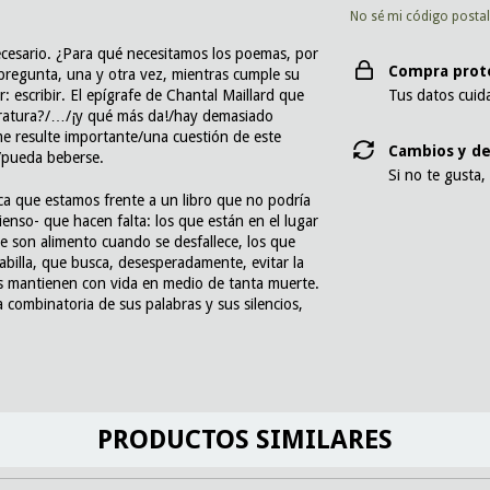
No sé mi código posta
necesario. ¿Para qué necesitamos los poemas, por
Compra prot
 pregunta, una y otra vez, mientras cumple su
: escribir. El epígrafe de Chantal Maillard que
Tus datos cuid
literatura?/…/¡y qué más da!/hay demasiado
e resulte importante/una cuestión de este
Cambios y de
/pueda beberse.
Si no te gusta,
ica que estamos frente a un libro que no podría
pienso- que hacen falta: los que están en el lugar
ue son alimento cuando se desfallece, los que
abilla, que busca, desesperadamente, evitar la
os mantienen con vida en medio de tanta muerte.
a combinatoria de sus palabras y sus silencios,
PRODUCTOS SIMILARES